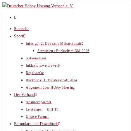
Zum
Inhalt
springen
Startseite
Sport
Infos zur 2. Deutsche Meisterschaft
Startlisten / Punkteliste DM 2026
Nationalteam
Inklusionswettbewerb
Regelwerke
Rückblick: 1. Meisterschaft 2024
Allgemein über Hobby Horsing
Der Verband
Ansprechpartner
Leistungen – DtHHV
Unsere Partner
Formulare und Downloads