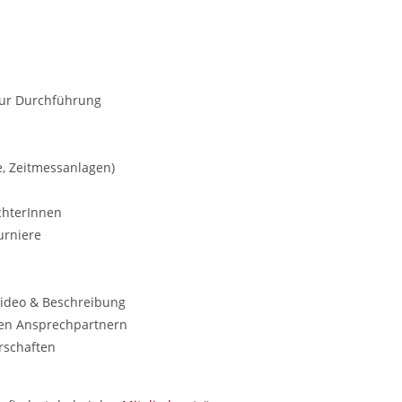
zur Durchführung
, Zeitmessanlagen)
chterInnen
urniere
Video & Beschreibung
sten Ansprechpartnern
rschaften