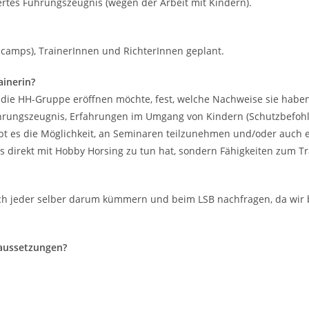
tertes Führungszeugnis (wegen der Arbeit mit Kindern).
scamps), TrainerInnen und RichterInnen geplant.
ainerin?
n die HH-Gruppe eröffnen möchte, fest, welche Nachweise sie haben
rungszeugnis, Erfahrungen im Umgang von Kindern (Schutzbefohlen
ibt es die Möglichkeit, an Seminaren teilzunehmen und/oder auch 
direkt mit Hobby Horsing zu tun hat, sondern Fähigkeiten zum Tr
 jeder selber darum kümmern und beim LSB nachfragen, da wir bis
raussetzungen?