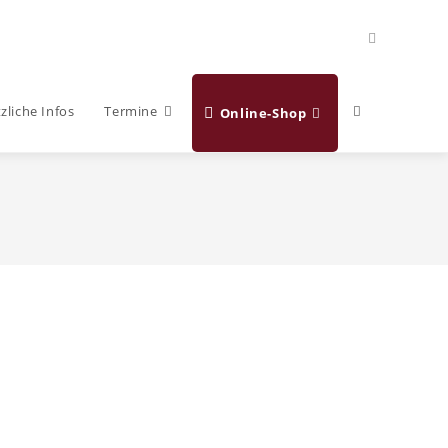
Website-
zliche Infos
Termine
Online-Shop
Suche
umschalten