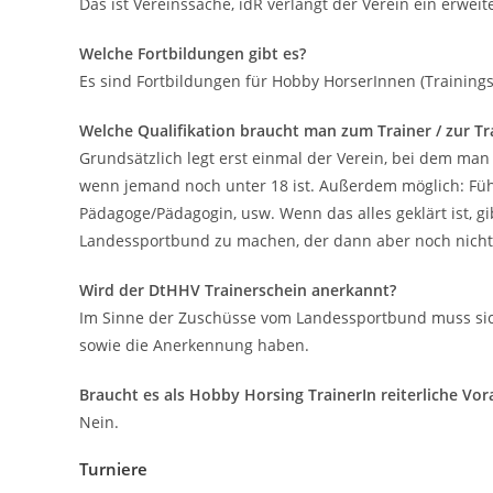
Das ist Vereinssache, idR verlangt der Verein ein erwei
Welche Fortbildungen gibt es?
Es sind Fortbildungen für Hobby HorserInnen (Training
Welche Qualifikation braucht man zum Trainer / zur Tr
Grundsätzlich legt erst einmal der Verein, bei dem ma
wenn jemand noch unter 18 ist. Außerdem möglich: Füh
Pädagoge/Pädagogin, usw. Wenn das alles geklärt ist, g
Landessportbund zu machen, der dann aber noch nichts 
Wird der DtHHV Trainerschein anerkannt?
Im Sinne der Zuschüsse vom Landessportbund muss sich
sowie die Anerkennung haben.
Braucht es als Hobby Horsing TrainerIn reiterliche Vo
Nein.
Turniere