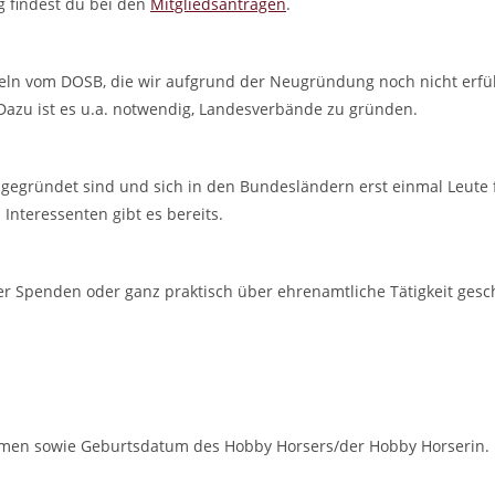
 findest du bei den
Mitgliedsanträgen
.
ln vom DOSB, die wir aufgrund der Neugründung noch nicht erfülle
Dazu ist es u.a. notwendig, Landesverbände zu gründen.
nd gegründet sind und sich in den Bundesländern erst einmal Leut
nteressenten gibt es bereits.
r Spenden oder ganz praktisch über ehrenamtliche Tätigkeit ges
men sowie Geburtsdatum des Hobby Horsers/der Hobby Horserin. Die