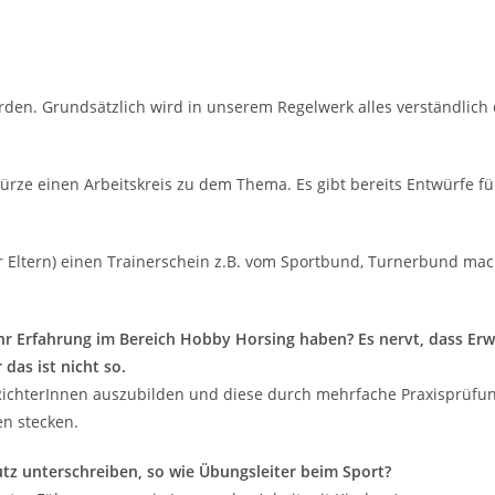
en. Grundsätzlich wird in unserem Regelwerk alles verständlich er
n Kürze einen Arbeitskreis zu dem Thema. Es gibt bereits Entwürfe 
r Eltern) einen Trainerschein z.B. vom Sportbund, Turnerbund ma
ehr Erfahrung im Bereich Hobby Horsing haben? Es nervt, dass Erw
das ist nicht so.
RichterInnen auszubilden und diese durch mehrfache Praxisprüfung
n stecken.
tz unterschreiben, so wie Übungsleiter beim Sport?