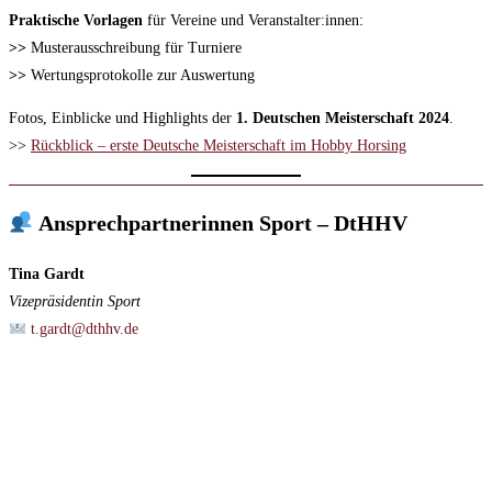
Praktische Vorlagen
für Vereine und Veranstalter:innen:
>>
Musterausschreibung für Turniere
>>
Wertungsprotokolle zur Auswertung
Fotos, Einblicke und Highlights der
1. Deutschen Meisterschaft 2024
.
>>
Rückblick – erste Deutsche Meisterschaft im Hobby Horsing
Ansprechpartnerinnen Sport – DtHHV
Tina Gardt
Vizepräsidentin Sport
t.gardt@dthhv.de
Bankverbindung:
Kontoinhaber:
Deutscher Hobby Horsing Verband e.V.
IBAN:
DE51 8306 5408 0005 4090 12