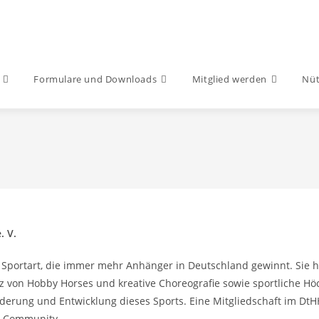
Formulare und Downloads
Mitglied werden
Nüt
. V.
 Sportart, die immer mehr Anhänger in Deutschland gewinnt. Sie 
atz von Hobby Horses und kreative Choreografie sowie sportliche H
örderung und Entwicklung dieses Sports. Eine Mitgliedschaft im DtH
er Community.