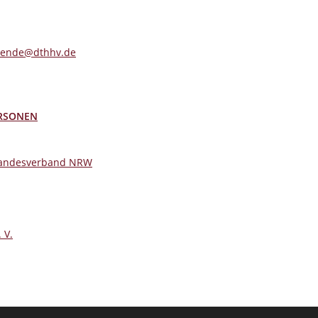
pende@dthhv.de
ERSONEN
 Landesverband NRW
 V.