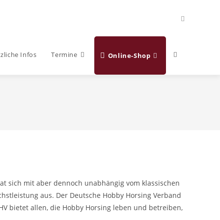
Website-
zliche Infos
Termine
Online-Shop
Suche
umschalten
hat sich mit aber dennoch unabhängig vom klassischen
öchstleistung aus. Der Deutsche Hobby Horsing Verband
HV bietet allen, die Hobby Horsing leben und betreiben,