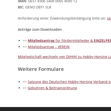
IBAN:
DE51 8306 5408 0005 4090 12
BIC:
GENO DEF1 SLR
Anforderung einer Zuwendungsbestätigung bitte an:
s
Anträge zum Downloaden
>>
Mitgliedsantrag
für Fördermitglieder &
EINZELP
>>
Mitgliedsantrag – VEREIN
Mitgliedschaft wechseln von DtHHV zu Hobby Horsing
Weitere Formulare
>>
Satzung des Deutschen Hobby Horsing Verband e.
>>
Gebühren & Beitragsordnung