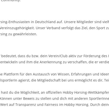
sing-Enthusiasten in Deutschland auf. Unsere Mitglieder sind viel
Vereinszugehörigkeit. Unser Verband verfolgt das Ziel, den Sport z
sing zu gewährleisten.
 bedeutet, dass du bzw. dein Verein/Club aktiv zur Förderung des 
uentwickeln und ihm die Anerkennung zu verschaffen, die er verdie
ne Plattform für den Austausch von Wissen, Erfahrungen und Ideen 
lsportlerIn agierst, die Mitgliedschaft bei uns ermöglicht es dir, 
 hast du die Möglichkeit, an offiziellen Hobby Horsing-Wettkämpfe
n Können unter Beweis zu stellen und dich mit anderen SportlerIn
 Wert auf Transparenz und Fairness im Hobby Horsing. Durch deine 