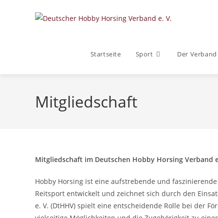
Zum
Inhalt
springen
Startseite
Sport
Der Verband
Mitgliedschaft
Mitgliedschaft im Deutschen Hobby Horsing Verband e
Hobby Horsing ist eine aufstrebende und faszinierende
Reitsport entwickelt und zeichnet sich durch den Eins
e. V. (DtHHV) spielt eine entscheidende Rolle bei der F
vielseitige Möglichkeiten und die Zugehörigkeit zu ein