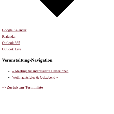
Google Kalender
iCalendar
Outlook 365
Outlook Live
Veranstaltung-Navigation
«
Meeting für interessierte HelferInnen
Weihnachtsfeier & Quizabend
»
–> Zurück zur Terminliste
Bankverbindung:
Kontoinhaber:
Deutscher Hobby Horsing Verband e.V.