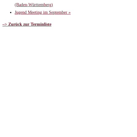
(Baden-Württemberg)
Jugend Meeting im September
»
–> Zurück zur Terminliste
Bankverbindung:
Kontoinhaber:
Deutscher Hobby Horsing Verband e.V.
IBAN:
DE51 8306 5408 0005 4090 12
BIC:
GENO DEF1 SLR
Postanschrift:
Deutscher Hobby Horsing Verband e. V.
Frankenstraße 6
55278 Undenheim
Satzung des DtHHV
Impressum