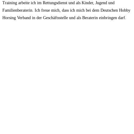
Training arbeite ich im Rettungsdienst und als Kinder, Jugend und
Familienberaterin. Ich freue mich, dass ich mich bei dem Deutschen Hobby
Horsing Verband in der Geschäftsstelle und als Beraterin einbringen darf.
Bankverbindung:
Kontoinhaber:
Deutscher Hobby Horsing Verband e.V.
IBAN:
DE51 8306 5408 0005 4090 12
BIC:
GENO DEF1 SLR
Postanschrift:
Deutscher Hobby Horsing Verband e. V.
Frankenstraße 6
55278 Undenheim
Satzung des DtHHV
Impressum
Datenschutzerklärung