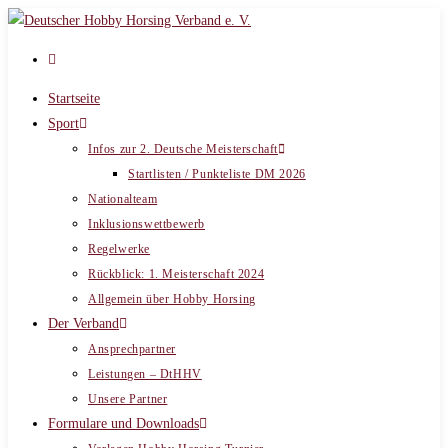
Zum
Inhalt
springen
Startseite
Sport
Infos zur 2. Deutsche Meisterschaft
Startlisten / Punkteliste DM 2026
Nationalteam
Inklusionswettbewerb
Regelwerke
Rückblick: 1. Meisterschaft 2024
Allgemein über Hobby Horsing
Der Verband
Ansprechpartner
Leistungen – DtHHV
Unsere Partner
Formulare und Downloads