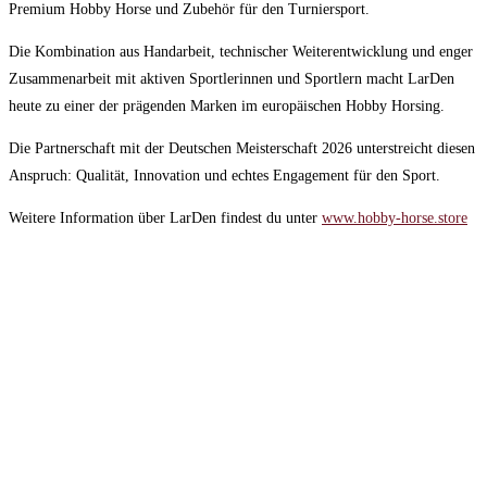
Premium Hobby Horse und Zubehör für den Turniersport.
Die Kombination aus Handarbeit, technischer Weiterentwicklung und enger
Zusammenarbeit mit aktiven Sportlerinnen und Sportlern macht LarDen
heute zu einer der prägenden Marken im europäischen Hobby Horsing.
Die Partnerschaft mit der Deutschen Meisterschaft 2026 unterstreicht diesen
Anspruch: Qualität, Innovation und echtes Engagement für den Sport.
Weitere Information über LarDen findest du unter
www.hobby-horse.store
Bankverbindung:
Kontoinhaber:
Deutscher Hobby Horsing Verband e.V.
IBAN:
DE51 8306 5408 0005 4090 12
BIC:
GENO DEF1 SLR
Postanschrift:
Deutscher Hobby Horsing Verband e. V.