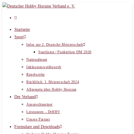
Zum
Inhalt
springen
Startseite
Sport
Infos zur 2. Deutsche Meisterschaft
Startlisten / Punkteliste DM 2026
Nationalteam
Inklusionswettbewerb
Regelwerke
Rückblick: 1. Meisterschaft 2024
Allgemein über Hobby Horsing
Der Verband
Ansprechpartner
Leistungen – DtHHV
Unsere Partner
Formulare und Downloads