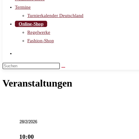
Termine
Turnierkalender Deutschland
Online-Shop
Regelwerke
Fashion-Shop
Veranstaltungen
Veranstaltungen
28/2/2026
Datum
für
10:00
wählen.