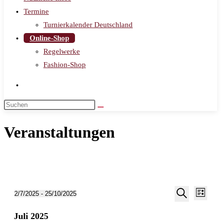
Termine
Turnierkalender Deutschland
Online-Shop
Regelwerke
Fashion-Shop
Veranstaltungen
Veran
Veranstalt
Veranstaltungen
2/7/2025
 - 
25/10/2025
Liste
Ansic
Suche
Datum
Suche
Navig
Juli 2025
wählen.
und