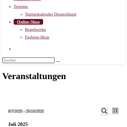
Termine
Turnierkalender Deutschland
Online-Shop
Regelwerke
Fashion-Shop
Veranstaltungen
Veran
Veranstalt
Veranstaltungen
8/7/2025
 - 
25/10/2025
Liste
Ansic
Suche
Datum
Suche
Navig
Juli 2025
wählen.
und