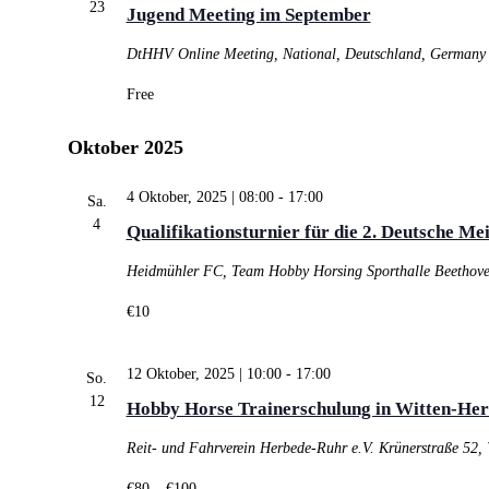
23
Jugend Meeting im September
DtHHV
Online Meeting, National, Deutschland, Germany
Free
Oktober 2025
4 Oktober, 2025 | 08:00
-
17:00
Sa.
4
Qualifikationsturnier für die 2. Deutsche Me
Heidmühler FC, Team Hobby Horsing
Sporthalle Beethov
€10
12 Oktober, 2025 | 10:00
-
17:00
So.
12
Hobby Horse Trainerschulung in Witten-Her
Reit- und Fahrverein Herbede-Ruhr e.V.
Krünerstraße 52,
€80 – €100