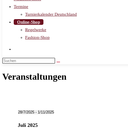
Termine
Turnierkalender Deutschland
Online-Shop
Regelwerke
Fashion-Shop
Veranstaltungen
Veranstaltungen
28/7/2025
 - 
1/11/2025
Datum
Juli 2025
wählen.