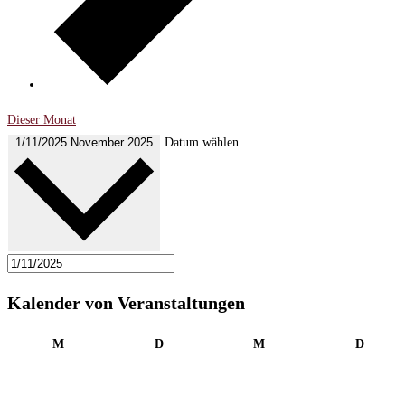
Dieser Monat
1/11/2025
November 2025
Datum wählen.
Kalender von Veranstaltungen
Montag
Dienstag
Mittwoch
Donner
M
D
M
D